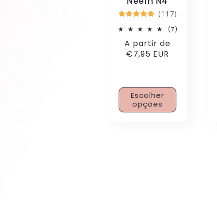
Neem N4
(117)
7
(7)
análises
Preço
A partir de
totais
normal
€7,95 EUR
Escolher
opções