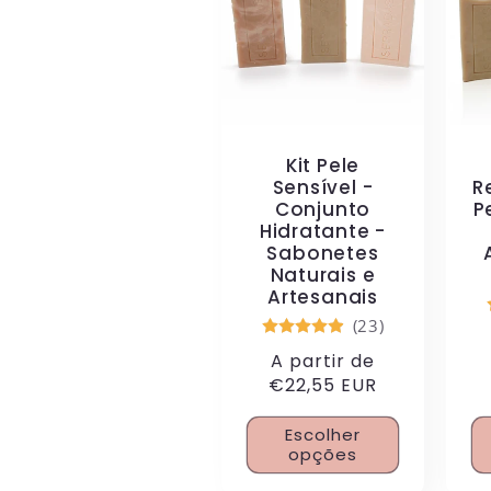
Kit Pele
Sensível -
R
Conjunto
P
Hidratante -
Sabonetes
Naturais e
Artesanais
(23)
Pr
Preço
A partir de
no
normal
€22,55 EUR
Escolher
opções