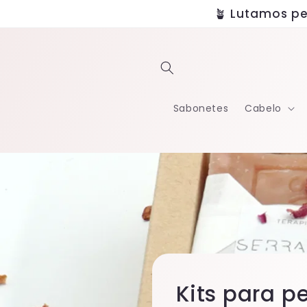
Saltar
🪴 Lutamos pe
para o
conteúdo
Sabonetes
Cabelo
Kits para p