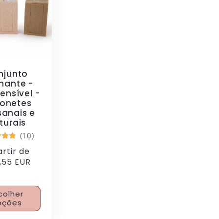
njunto
mante -
ensível -
onetes
sanais e
turais
(10)
artir de
l
,55 EUR
colher
pções