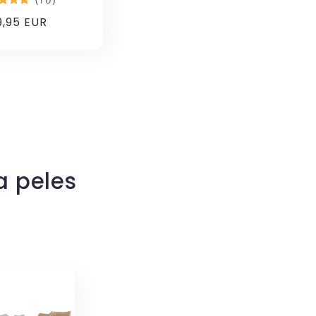
eço
,95 EUR
rmal
a peles