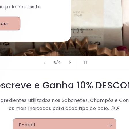
ua pele necessita.
Aqui
de
3
/
4
screve e Ganha 10% DESC
ngredientes utilizados nos Sabonetes, Champôs e Con
os mais indicados para cada tipo de pele. 😘🌿
E-mail