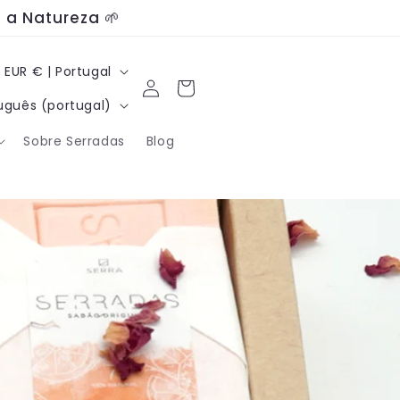
 a Natureza 🌱
P
EUR € | Portugal
Iniciar
Carrinho
a
sessão
uguês (portugal)
í
Sobre Serradas
Blog
s
/
r
e
g
i
ã