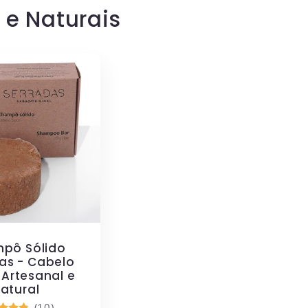
e Naturais
pô Sólido
as - Cabelo
 Artesanal e
atural
(10)