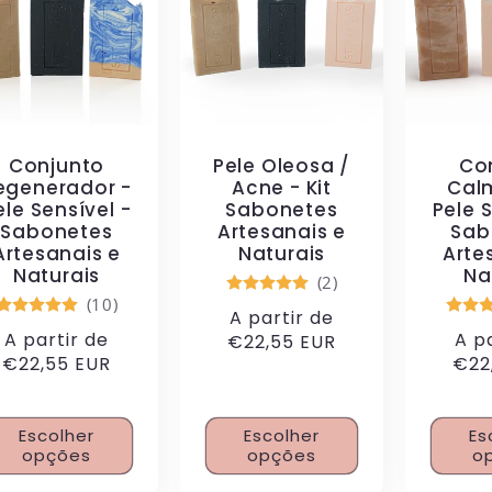
Conjunto
Pele Oleosa /
Co
egenerador -
Acne - Kit
Cal
ele Sensível -
Sabonetes
Pele S
Sabonetes
Artesanais e
Sab
Artesanais e
Naturais
Arte
Naturais
Na
(2)
(10)
Preço
A partir de
eço
A partir de
Preço
A p
normal
€22,55 EUR
rmal
€22,55 EUR
norma
€22
Escolher
Escolher
Es
opções
opções
o