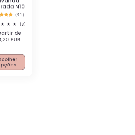
avanda
rada N10
(31)
3
(3)
análises
ço
partir de
totais
mal
,20 EUR
scolher
opções