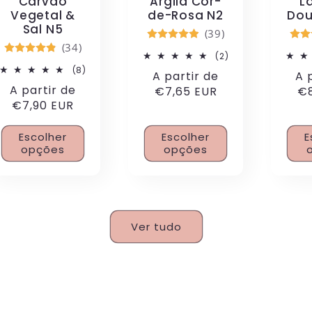
Carvão
L
Argila Cor-
Vegetal &
Dou
de-Rosa N2
Sal N5
(39)
(34)
2
(2)
análises
8
(8)
Pre
A 
Preço
A partir de
totais
análises
Preço
A partir de
nor
€8
normal
€7,65 EUR
totais
normal
€7,90 EUR
Escolher
Escolher
E
opções
opções
Ver tudo