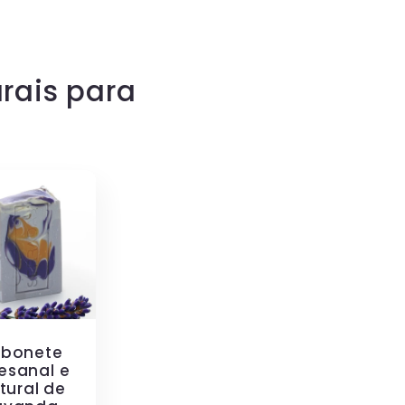
rais para
abonete
esanal e
tural de