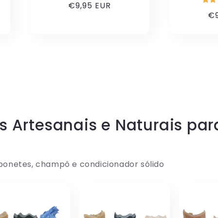
Preço
€9,95 EUR
Pr
€9
normal
no
s Artesanais e Naturais par
sabonetes, champô e condicionador sólido