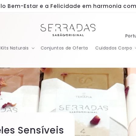
lo Bem-Estar e a Felicidade em harmonia com
I
Port
d
Kits Naturais
Conjuntos de Oferta
Cuidados Corpo
i
o
m
a
eles Sensíveis